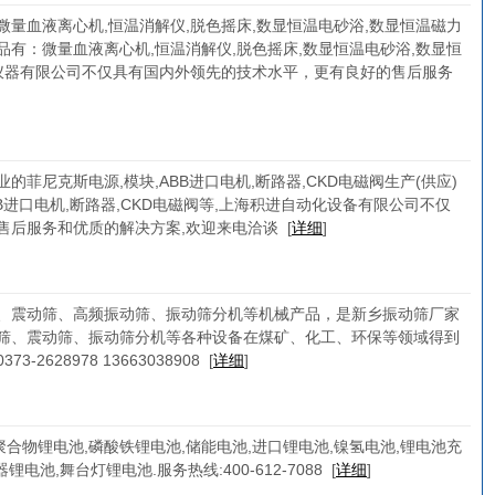
量血液离心机,恒温消解仪,脱色摇床,数显恒温电砂浴,数显恒温磁力
品有：微量血液离心机,恒温消解仪,脱色摇床,数显恒温电砂浴,数显恒
诺仪器有限公司不仅具有国内外领先的技术水平，更有良好的售后服务
菲尼克斯电源,模块,ABB进口电机,断路器,CKD电磁阀生产(供应)
B进口电机,断路器,CKD电磁阀等,上海积进自动化设备有限公司不仅
售后服务和优质的解决方案,欢迎来电洽谈
[
详细
]
、震动筛、高频振动筛、振动筛分机等机械产品，是新乡振动筛厂家
筛、震动筛、振动筛分机等各种设备在煤矿、化工、环保等领域得到
628978 13663038908
[
详细
]
,聚合物锂电池,磷酸铁锂电池,储能电池,进口锂电池,镍氢电池,锂电池充
电池,舞台灯锂电池.服务热线:400-612-7088
[
详细
]