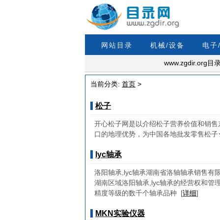
网站目录
机械/设备
电子
www.zgdir.
当前分类:
首页
>
松子
开心松子网是以介绍松子营养价值和销售
口的地理优势，为中国各地批发零售松子★电话
lyc轴承
洛阳轴承,lyc轴承湖南省洛轴轴承销售
湖南区域洛阳轴承,lyc轴承的经营权和管
精度等级的数千个轴承品种
[
详细
]
MKN实验仪器