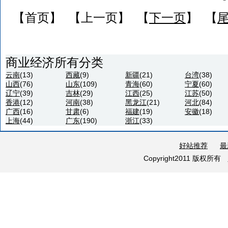
【首页】 【上一页】 【
下一页
】 【
商业经济所有分类
云南
(13)
西藏
(9)
新疆
(21)
台湾
(38)
山西
(76)
山东
(109)
青海
(60)
宁夏
(60)
辽宁
(39)
吉林
(29)
江西
(25)
江苏
(50)
香港
(12)
河南
(38)
黑龙江
(21)
河北
(84)
广西
(16)
甘肃
(6)
福建
(19)
安徽
(18)
上海
(44)
广东
(190)
浙江
(33)
好站推荐
最
Copyright2011 版权所有