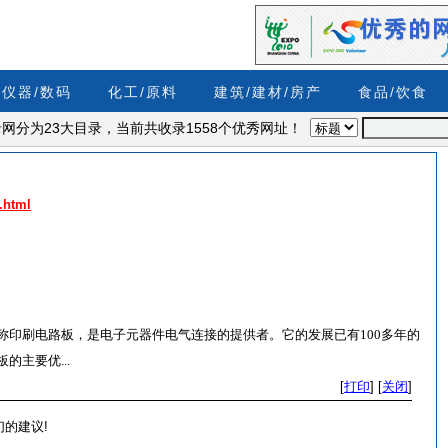
/仪器/数码
化工/原料
建筑/建材/房产
食品/饮食
org目录网分为23大目录，当前共收录1558个优秀网址！
.html
，又称印刷电路板，是电子元器件电气连接的提供者。它的发展已有100多年的
主要优...
[
打印
]
[
关闭
]
的建议!