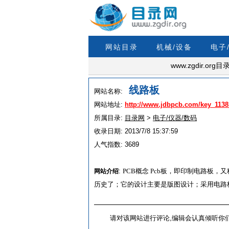
网站目录
机械/设备
电子
www.zgdir.
线路板
网站名称:
网站地址:
http://www.jdbpcb.com/key_1138
所属目录:
目录网
>
电子/仪器/数码
收录日期:
2013/7/8 15:37:59
人气指数:
3689
:
PCB概念 Pcb板，即印制电路板
网站介绍
历史了；它的设计主要是版图设计；采用电路板的
请对该网站进行评论,编辑会认真倾听你们