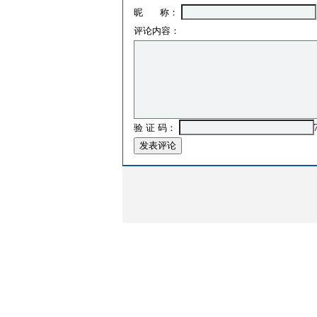
昵 称：
评论内容：
验 证 码：